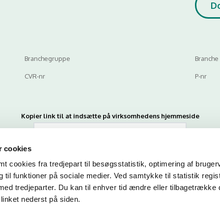
D
Branchegruppe
Branche
CVR-nr
P-nr
Kopier link til at indsætte på virksomhedens hjemmeside
 cookies
 cookies fra tredjepart til besøgsstatistik, optimering af bruger
til funktioner på sociale medier. Ved samtykke til statistik regis
med tredjeparter. Du kan til enhver tid ændre eller tilbagetrække
linket nederst på siden.
n du indtaste din mail og abonnere på denne virksomheds kontrolrapporte
en mail, når der kommer en ny kontrolrapport.