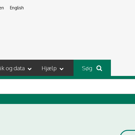
en
English
tik og data
Hjælp
Søg