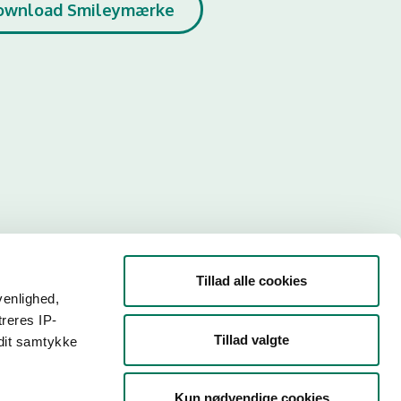
ownload Smileymærke
Tillad alle cookies
venlighed,
treres IP-
Tillad valgte
 dit samtykke
r. Så
Kun nødvendige cookies