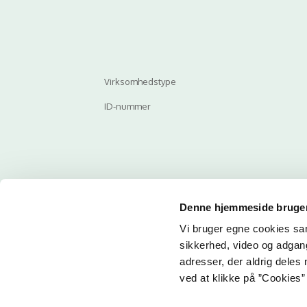
Virksomhedstype
ID-nummer
Denne hjemmeside bruger
Vi bruger egne cookies samt
Email
sikkerhed, video og adgang 
adresser, der aldrig deles 
ved at klikke på ”Cookies” 
Her ka
får du 