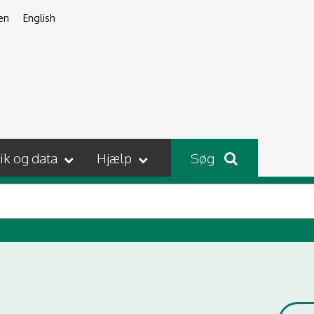
en
English
tik og data
Hjælp
Søg