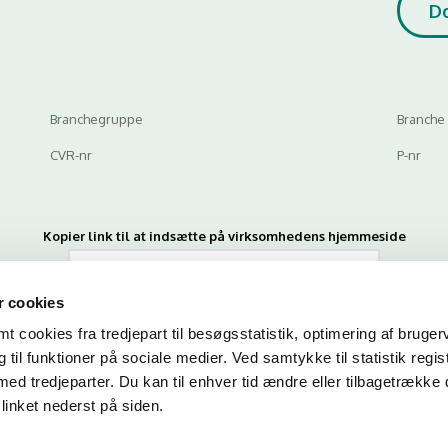
D
Branchegruppe
Branche
CVR-nr
P-nr
Kopier link til at indsætte på virksomhedens hjemmeside
 cookies
 cookies fra tredjepart til besøgsstatistik, optimering af bruger
til funktioner på sociale medier. Ved samtykke til statistik regis
med tredjeparter. Du kan til enhver tid ændre eller tilbagetrække
linket nederst på siden.
n du indtaste din mail og abonnere på denne virksomheds kontrolrapporte
en mail, når der kommer en ny kontrolrapport.