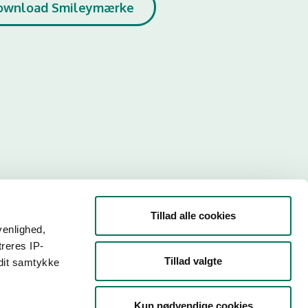
ownload Smileymærke
Tillad alle cookies
venlighed,
treres IP-
Tillad valgte
 dit samtykke
r. Så
Kun nødvendige cookies