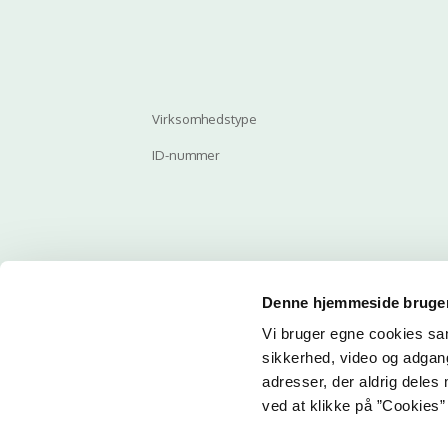
Virksomhedstype
ID-nummer
Denne hjemmeside bruger
Vi bruger egne cookies samt
Email
sikkerhed, video og adgang 
adresser, der aldrig deles 
ved at klikke på ”Cookies” 
Her ka
får du 