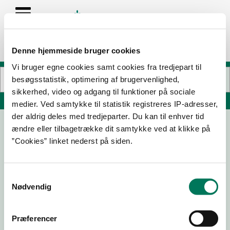
Denne hjemmeside bruger cookies
Vi bruger egne cookies samt cookies fra tredjepart til
besøgsstatistik, optimering af brugervenlighed,
sikkerhed, video og adgang til funktioner på sociale
Søg på adresse, postnummer, by, firmanavn
medier. Ved samtykke til statistik registreres IP-adresser,
der aldrig deles med tredjeparter. Du kan til enhver tid
ændre eller tilbagetrække dit samtykke ved at klikke på
Oasen v/Dorthe og Lars Larsen
”Cookies” linket nederst på siden.
Sognegårdsvej 3
8700 Horsens
Samtykkevalg
Nødvendig
14-08-
24-08-
01-10-25
07-11-24
25
23
Præferencer