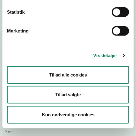
Statistik
Download Smileymærke
Marketing
Detail
Virksomhedstype
Vis detaljer
Restauranter, kantiner, takeaway, værtshuse m.fl.
Branchegruppe
Tillad alle cookies
DD.56.10.99 Serveringsvirksomhed - Restauranter m.v.
Branche
71665
Tillad valgte
ID-nummer
15173602
Kun nødvendige cookies
CVR-nr
1000874005
P-nr