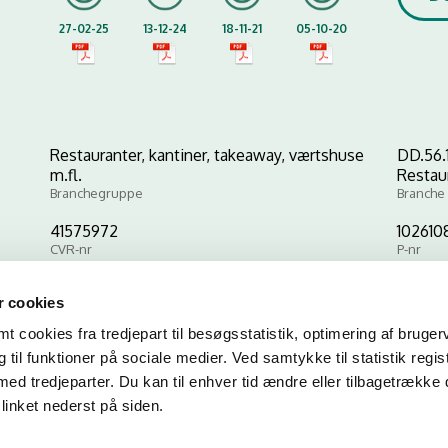
27-02-25
13-12-24
18-11-21
05-10-20
Restauranter, kantiner, takeaway, værtshuse
DD.56.
m.fl.
Restau
Branchegruppe
Branche
41575972
102610
CVR-nr
P-nr
 cookies
Kopier link til at indsætte på virksomhedens hjemmeside
 cookies fra tredjepart til besøgsstatistik, optimering af bruger
til funktioner på sociale medier. Ved samtykke til statistik regis
med tredjeparter. Du kan til enhver tid ændre eller tilbagetrække
linket nederst på siden.