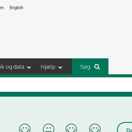
en
English
tik og data
Hjælp
Søg
D