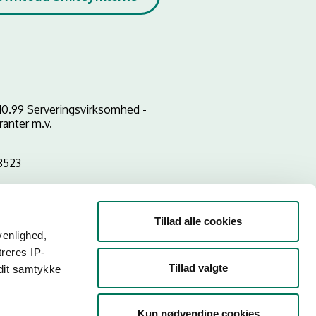
10.99 Serveringsvirksomhed -
ranter m.v.
8523
Tillad alle cookies
venlighed,
treres IP-
Tillad valgte
 dit samtykke
Kun nødvendige cookies