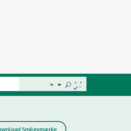
ownload Smileymærke