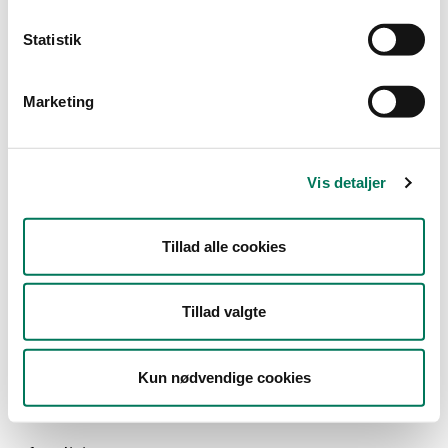
Statistik
Type
Marketing
Detail
Branche
Vis detaljer
Dagligvareforretninger
(1)
Vis flere
Tillad alle cookies
År
Måned
Tillad valgte
Kun nødvendige cookies