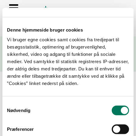
Denne hjemmeside bruger cookies
Se resultater fra fødevarekontrollen og virksomhedernes seneste
Vi bruger egne cookies samt cookies fra tredjepart til
fire kontrolrapporter
besøgsstatistik, optimering af brugervenlighed,
sikkerhed, video og adgang til funktioner på sociale
Søg
medier. Ved samtykke til statistik registreres IP-adresser,
der aldrig deles med tredjeparter. Du kan til enhver tid
Søg på adresse, postnummer, by, firmanavn
ændre eller tilbagetrække dit samtykke ved at klikke på
”Cookies” linket nederst på siden.
Resultater for "Den lille
Bondegård"
Samtykkevalg
Nødvendig
Filtrer din søgning
Præferencer
Smiley