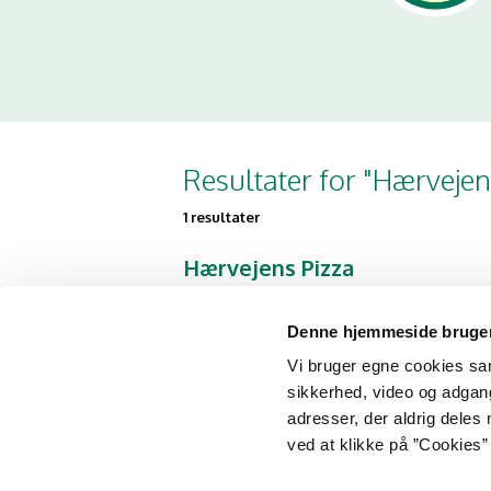
Resultater for "Hærvejen
1 resultater
Hærvejens Pizza
Hærvejen 39
6230 Rødekro
Denne hjemmeside bruger
Vi bruger egne cookies samt
sikkerhed, video og adgang 
adresser, der aldrig deles 
ved at klikke på ”Cookies” 