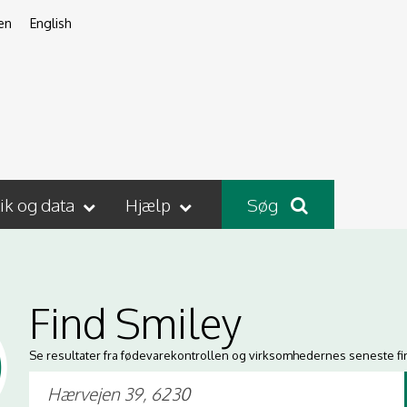
en
English
tik og data
Hjælp
Søg
Find Smiley
Se resultater fra fødevarekontrollen og virksomhedernes seneste fi