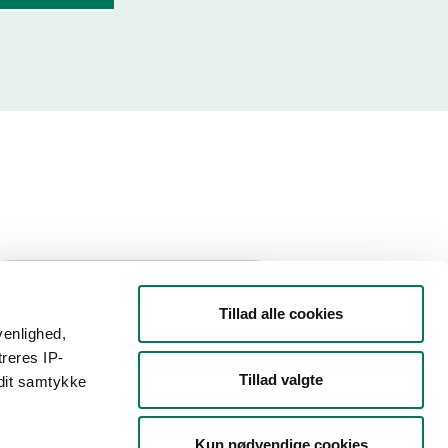
Filtrer din søgning
Tillad alle cookies
venlighed,
Smiley
treres IP-
Tillad valgte
 dit samtykke
Type
Kun nødvendige cookies