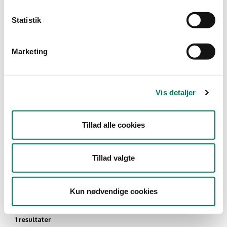
Type
Statistik
Detail
Marketing
Branche
Restauranter, kantiner, takeaway,
værtshuse m.fl.
(1)
Vis detaljer
Vis flere
Tillad alle cookies
År
Måned
Tillad valgte
Kun nødvendige cookies
1 resultater