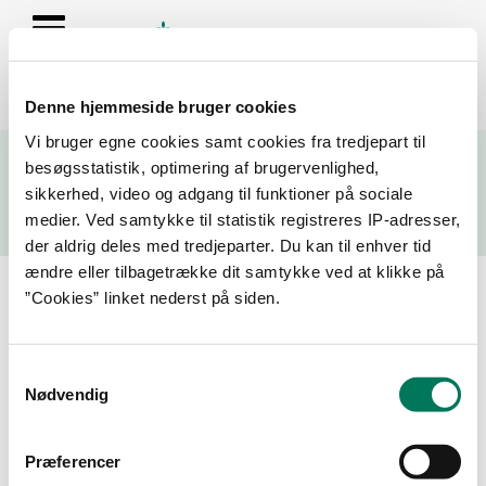
Denne hjemmeside bruger cookies
Se resultater fra fødevarekontrollen og virksomhedernes seneste
Vi bruger egne cookies samt cookies fra tredjepart til
fire kontrolrapporter
besøgsstatistik, optimering af brugervenlighed,
sikkerhed, video og adgang til funktioner på sociale
Søg
medier. Ved samtykke til statistik registreres IP-adresser,
der aldrig deles med tredjeparter. Du kan til enhver tid
Søg på adresse, postnummer, by, firmanavn
ændre eller tilbagetrække dit samtykke ved at klikke på
”Cookies” linket nederst på siden.
Resultater for "il mondo pizzeria"
Samtykkevalg
Filtrer din søgning
Nødvendig
Smiley
Præferencer