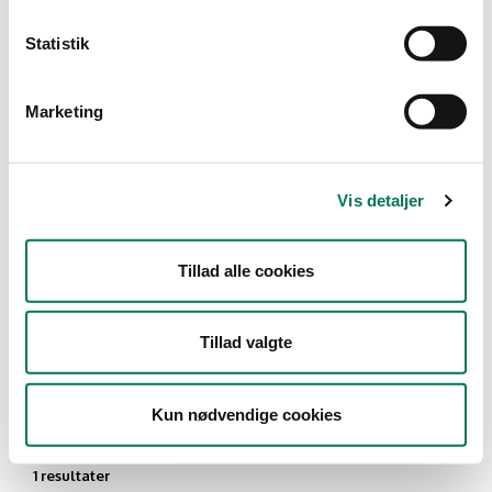
Type
Statistik
Detail
Marketing
Branche
Restauranter, kantiner, takeaway,
værtshuse m.fl.
(1)
Vis detaljer
Vis flere
Tillad alle cookies
År
Måned
Tillad valgte
Kun nødvendige cookies
1 resultater