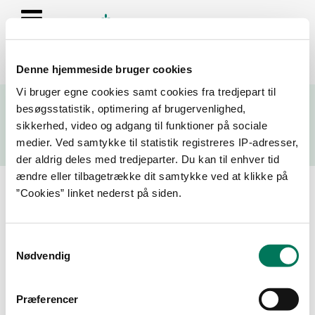
Denne hjemmeside bruger cookies
Se resultater fra fødevarekontrollen og virksomhedernes seneste
Vi bruger egne cookies samt cookies fra tredjepart til
fire kontrolrapporter
besøgsstatistik, optimering af brugervenlighed,
sikkerhed, video og adgang til funktioner på sociale
Søg
medier. Ved samtykke til statistik registreres IP-adresser,
der aldrig deles med tredjeparter. Du kan til enhver tid
Søg på adresse, postnummer, by, firmanavn
ændre eller tilbagetrække dit samtykke ved at klikke på
”Cookies” linket nederst på siden.
Resultater for "on the dot"
Samtykkevalg
Filtrer din søgning
Nødvendig
Smiley
Præferencer