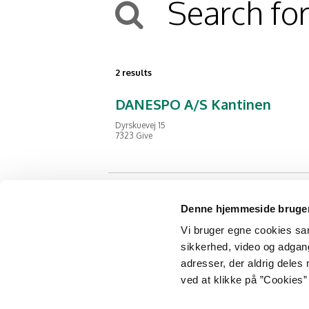
Search for
2 results
DANESPO A/S Kantinen
Dyrskuevej 15
7323 Give
Danespo A/S
Denne hjemmeside bruger
Dyrskuevej 15
Vi bruger egne cookies samt
7323 Give
sikkerhed, video og adgang 
adresser, der aldrig deles 
ved at klikke på ”Cookies” 