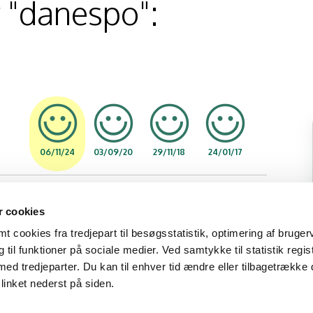
 "danespo":
06/11/24
03/09/20
29/11/18
24/01/17
 cookies
 cookies fra tredjepart til besøgsstatistik, optimering af bruger
til funktioner på sociale medier. Ved samtykke til statistik regis
05/08/25
13/06/24
03/10/23
21/02/23
med tredjeparter. Du kan til enhver tid ændre eller tilbagetrække
linket nederst på siden.