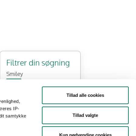
Filtrer din søgning
Smiley
Tillad alle cookies
Type
venlighed,
treres IP-
Detail
Engros
Tillad valgte
 dit samtykke
Branche
Kontorvirksomhed eller
Kun nødvendige cookies