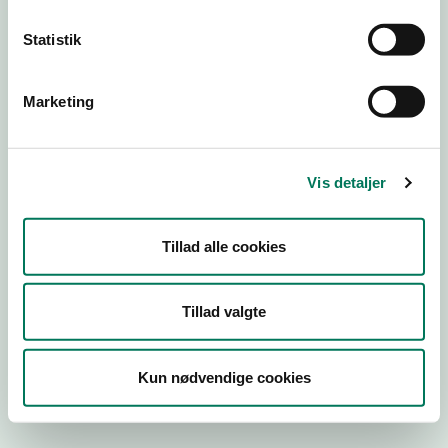
Statistik
Engros
Marketing
Virksomhedstype
Emballagevirksomheder m.fl.
Branchegruppe
Vis detaljer
EE.46.40.99 Markedsføring af
fødevarekontaktmaterialer, engros
Branche
Tillad alle cookies
108519
ID-nummer
Tillad valgte
18457601
CVR-nr
Kun nødvendige cookies
1003456632
P-nr