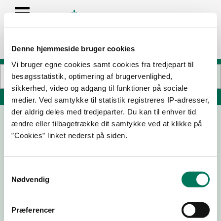
Denne hjemmeside bruger cookies
Vi bruger egne cookies samt cookies fra tredjepart til
besøgsstatistik, optimering af brugervenlighed,
sikkerhed, video og adgang til funktioner på sociale
Søg på adresse, postnummer, by, firmanavn
medier. Ved samtykke til statistik registreres IP-adresser,
der aldrig deles med tredjeparter. Du kan til enhver tid
ændre eller tilbagetrække dit samtykke ved at klikke på
HentechSolution A/S
”Cookies” linket nederst på siden.
Håndværkerbyen 18
2670 Greve
Samtykkevalg
Nødvendig
18-06-
14-08-
22-03-
19-10-21
Præferencer
25
24
22