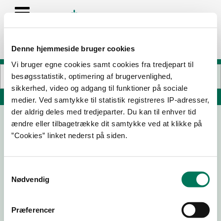
Denne hjemmeside bruger cookies
Vi bruger egne cookies samt cookies fra tredjepart til
besøgsstatistik, optimering af brugervenlighed,
sikkerhed, video og adgang til funktioner på sociale
Søg på adresse, postnummer, by, firmanavn
medier. Ved samtykke til statistik registreres IP-adresser,
der aldrig deles med tredjeparter. Du kan til enhver tid
ændre eller tilbagetrække dit samtykke ved at klikke på
Bosses Bageri og Konditori
”Cookies” linket nederst på siden.
Østerbrogade 132
2100 København Ø
Samtykkevalg
Nødvendig
27-03-
21-05-
08-08-
20-02-
25
24
23
20
Præferencer