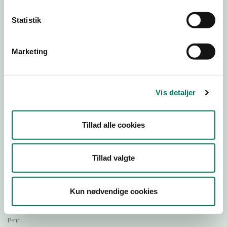
Statistik
Download Smileymærke
Marketing
Detail
Virksomhedstype
Vis detaljer
Bagere og bagerafdelinger
Branchegruppe
Tillad alle cookies
DD.10.71.20 Specialforretning - Bager m.v.
Branche
112424
Tillad valgte
ID-nummer
20016000
Kun nødvendige cookies
CVR-nr
1004116478
P-nr