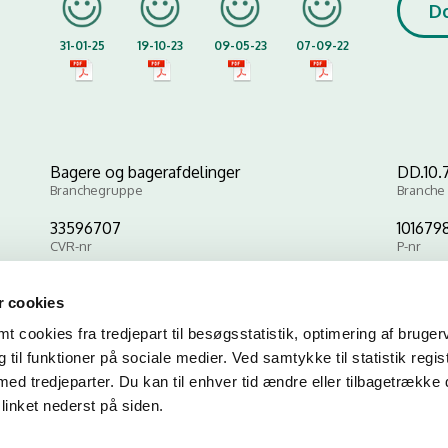
D
31-01-25
19-10-23
09-05-23
07-09-22
Bagere og bagerafdelinger
DD.10.7
Branchegruppe
Branche
33596707
101679
CVR-nr
P-nr
 cookies
Kopier link til at indsætte på virksomhedens hjemmeside
 cookies fra tredjepart til besøgsstatistik, optimering af bruger
til funktioner på sociale medier. Ved samtykke til statistik regis
med tredjeparter. Du kan til enhver tid ændre eller tilbagetrække
linket nederst på siden.