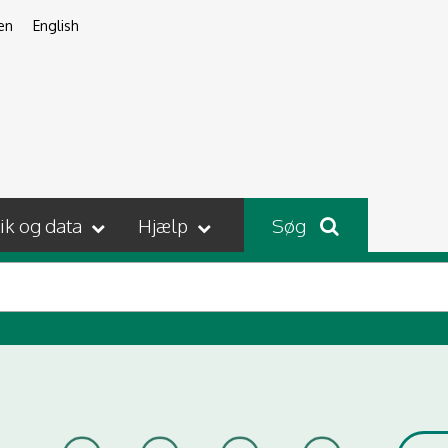
en
English
tik og data
Hjælp
Søg