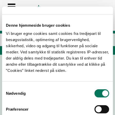
Denne hjemmeside bruger cookies
Vi bruger egne cookies samt cookies fra tredjepart til
besøgsstatistik, optimering af brugervenlighed,
sikkerhed, video og adgang til funktioner på sociale
Søg på adresse, postnummer, by, firmanavn
medier. Ved samtykke til statistik registreres IP-adresser,
der aldrig deles med tredjeparter. Du kan til enhver tid
ændre eller tilbagetrække dit samtykke ved at klikke på
Eymen Transport
”Cookies” linket nederst på siden.
Thors Plads 10
3650 Ølstykke
Samtykkevalg
Nødvendig
15-02-22
Præferencer