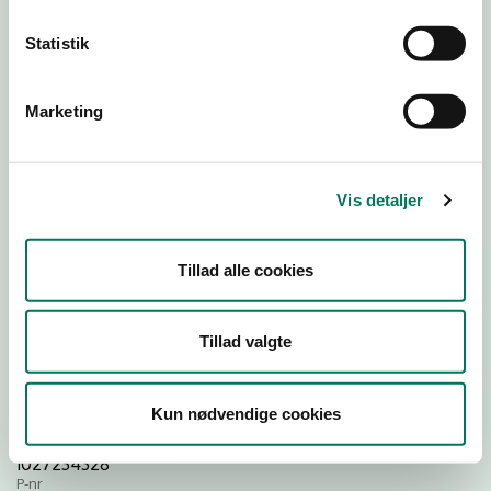
Statistik
Download
Smileymærke
Marketing
Detail
Virksomhedstype
Vis detaljer
Transportvirksomheder, detail
Branchegruppe
Tillad alle cookies
DD.49.41.00 Transportvirksomhed, detail
Branche
1207986
Tillad valgte
ID-nummer
42442038
Kun nødvendige cookies
CVR-nr
1027234328
P-nr