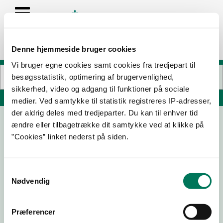
Denne hjemmeside bruger cookies
Vi bruger egne cookies samt cookies fra tredjepart til
besøgsstatistik, optimering af brugervenlighed,
sikkerhed, video og adgang til funktioner på sociale
Søg på adresse, postnummer, by, firmanavn
medier. Ved samtykke til statistik registreres IP-adresser,
der aldrig deles med tredjeparter. Du kan til enhver tid
ændre eller tilbagetrække dit samtykke ved at klikke på
”Cookies” linket nederst på siden.
Samtykkevalg
Nødvendig
Download
Smileymærke
Præferencer