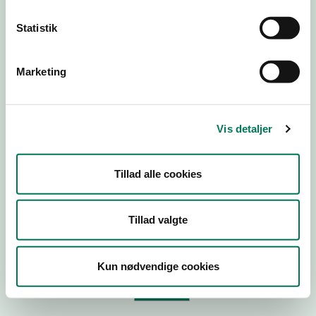
Statistik
Virksomhedstype
Branchegruppe
Marketing
Branche
ID-nummer
Vis detaljer
CVR-nr
P-nr
Tillad alle cookies
Tilføj smiley til dit website
Tillad valgte
Kopier link til at indsætte på virksomhedens hjemmeside
Kun nødvendige cookies