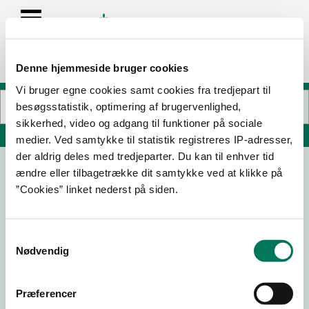
Denne hjemmeside bruger cookies
Vi bruger egne cookies samt cookies fra tredjepart til
besøgsstatistik, optimering af brugervenlighed,
sikkerhed, video og adgang til funktioner på sociale
Søg på adresse, postnummer, by, firmanavn
medier. Ved samtykke til statistik registreres IP-adresser,
der aldrig deles med tredjeparter. Du kan til enhver tid
ændre eller tilbagetrække dit samtykke ved at klikke på
Rygårdscentret Rosenlunden
”Cookies” linket nederst på siden.
Niels Andersens Vej 22
2900 Hellerup
Samtykkevalg
Nødvendig
20-03-
20-11-23
12-12-18
30-01-17
19
Præferencer