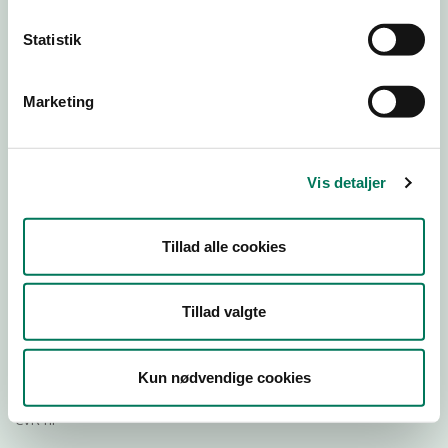
Statistik
Download
Smileymærke
Marketing
Detail
Virksomhedstype
Vis detaljer
Hospitals- og institutionskøkkener
Branchegruppe
Tillad alle cookies
DD.56.29.00 Serveringsvirksomhed -
Institutionskøkkener m.v.
Branche
Tillad valgte
128126
ID-nummer
Kun nødvendige cookies
19438414
CVR-nr