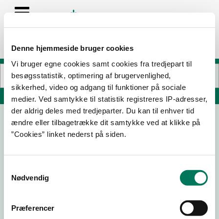
Denne hjemmeside bruger cookies
Vi bruger egne cookies samt cookies fra tredjepart til
besøgsstatistik, optimering af brugervenlighed,
sikkerhed, video og adgang til funktioner på sociale
Søg på adresse, postnummer, by, firmanavn
medier. Ved samtykke til statistik registreres IP-adresser,
der aldrig deles med tredjeparter. Du kan til enhver tid
ændre eller tilbagetrække dit samtykke ved at klikke på
”Cookies” linket nederst på siden.
Samtykkevalg
Nødvendig
Download
Smileymærke
Præferencer