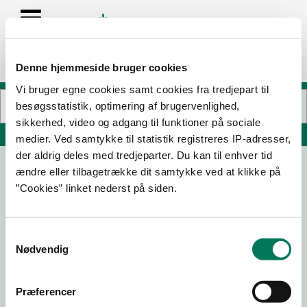
Denne hjemmeside bruger cookies
Vi bruger egne cookies samt cookies fra tredjepart til
besøgsstatistik, optimering af brugervenlighed,
sikkerhed, video og adgang til funktioner på sociale
Søg på adresse, postnummer, by, firmanavn
medier. Ved samtykke til statistik registreres IP-adresser,
der aldrig deles med tredjeparter. Du kan til enhver tid
ændre eller tilbagetrække dit samtykke ved at klikke på
Spisehuset
”Cookies” linket nederst på siden.
Allegade 2
3000 Helsingør
Samtykkevalg
Nødvendig
23-03-
04-03-
02-02-
26
25
24
Præferencer