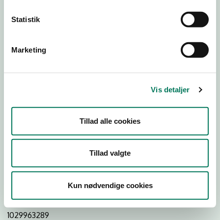
Statistik
Download
Smileymærke
Marketing
Detail
Virksomhedstype
Vis detaljer
Restauranter, kantiner, takeaway, værtshuse m.fl.
Branchegruppe
Tillad alle cookies
DD.56.10.99 Serveringsvirksomhed - Restauranter m.v.
Branche
Tillad valgte
1405211
ID-nummer
Kun nødvendige cookies
44500019
CVR-nr
1029963289