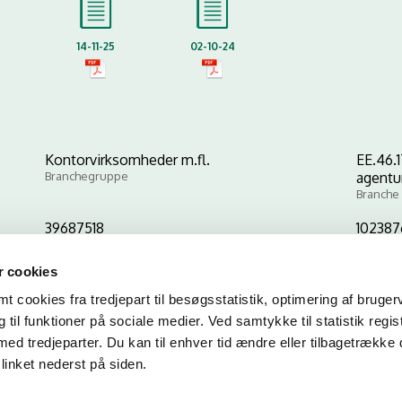
14-11-25
02-10-24
Kontorvirksomheder m.fl.
EE.46.
Branchegruppe
agentu
Branche
39687518
102387
CVR-nr
P-nr
 cookies
 cookies fra tredjepart til besøgsstatistik, optimering af bruger
Kopier link til at indsætte på virksomhedens hjemmeside
til funktioner på sociale medier. Ved samtykke til statistik regis
med tredjeparter. Du kan til enhver tid ændre eller tilbagetrække
linket nederst på siden.