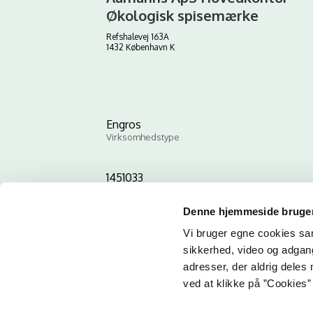
Økologisk spisemærke
Refshalevej 163A
1432 København K
Engros
Virksomhedstype
1451033
ID-nummer
Denne hjemmeside bruger
Vi bruger egne cookies samt
sikkerhed, video og adgang 
adresser, der aldrig deles 
ved at klikke på ”Cookies” 