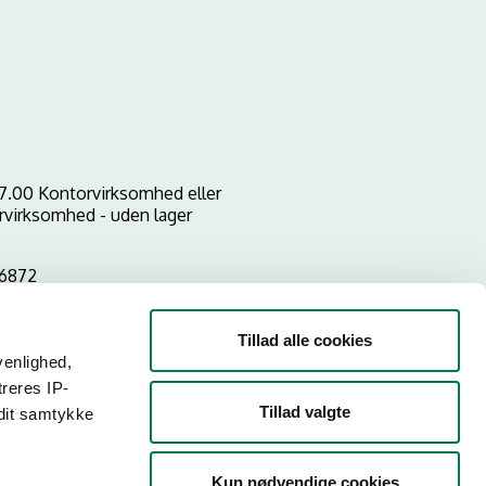
17.00 Kontorvirksomhed eller
rvirksomhed - uden lager
6872
Tillad alle cookies
venlighed,
treres IP-
Tillad valgte
 dit samtykke
Kun nødvendige cookies