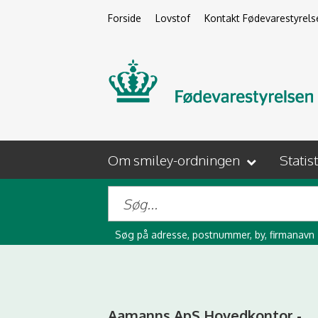
Forside
Lovstof
Kontakt Fødevarestyrels
Om smiley-ordningen
Statis
Søg på adresse, postnummer, by, firmanavn
Aamanns ApS Hovedkontor -