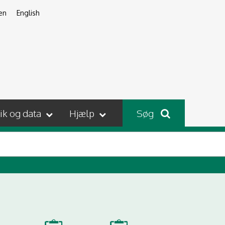
en
English
tik og data
Hjælp
Søg