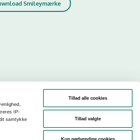
ownload Smileymærke
Tillad alle cookies
venlighed,
treres IP-
Tillad valgte
 dit samtykke
r. Så
Kun nødvendige cookies