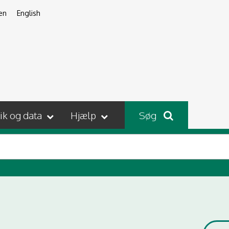
en
English
tik og data
Hjælp
Søg