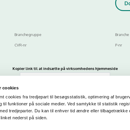
D
Branchegruppe
Branche
CVR-nr
P-nr
Kopier link til at indsætte på virksomhedens hjemmeside
 cookies
 cookies fra tredjepart til besøgsstatistik, optimering af bruger
til funktioner på sociale medier. Ved samtykke til statistik regis
med tredjeparter. Du kan til enhver tid ændre eller tilbagetrække
linket nederst på siden.
n du indtaste din mail og abonnere på denne virksomheds kontrolrapporte
en mail, når der kommer en ny kontrolrapport.