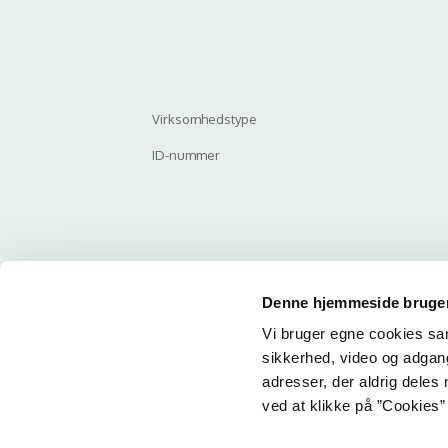
Virksomhedstype
ID-nummer
Denne hjemmeside bruger
Vi bruger egne cookies samt
Email
sikkerhed, video og adgang 
adresser, der aldrig deles 
ved at klikke på ”Cookies” 
Her ka
får du 