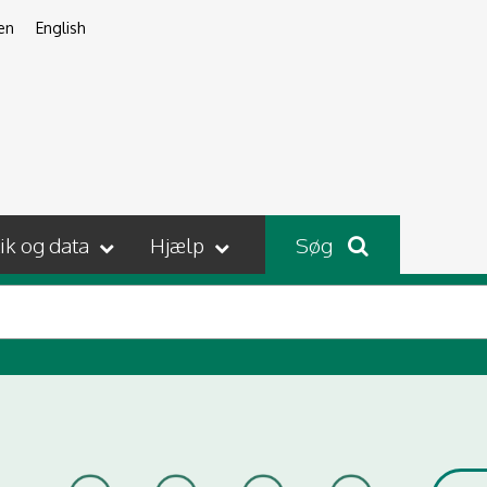
en
English
tik og data
Hjælp
Søg