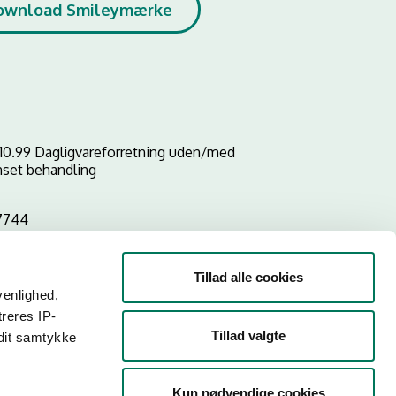
ownload Smileymærke
10.99 Dagligvareforretning uden/med
set behandling
7744
Tillad alle cookies
venlighed,
treres IP-
Tillad valgte
 dit samtykke
Kun nødvendige cookies