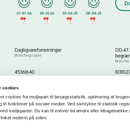
D
27-07-26
28-01-26
03-06-25
08-04-25
Dagligvareforretninger
DD.47.
Branchegruppe
begræn
Branche
45361640
103102
CVR-nr
P-nr
 cookies
 cookies fra tredjepart til besøgsstatistik, optimering af bruger
Kopier link til at indsætte på virksomhedens hjemmeside
til funktioner på sociale medier. Ved samtykke til statistik regis
med tredjeparter. Du kan til enhver tid ændre eller tilbagetrække
linket nederst på siden.