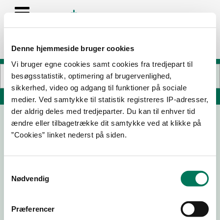
Denne hjemmeside bruger cookies
Vi bruger egne cookies samt cookies fra tredjepart til
besøgsstatistik, optimering af brugervenlighed,
sikkerhed, video og adgang til funktioner på sociale
Søg på adresse, postnummer, by, firmanavn
medier. Ved samtykke til statistik registreres IP-adresser,
der aldrig deles med tredjeparter. Du kan til enhver tid
ændre eller tilbagetrække dit samtykke ved at klikke på
Lynæs Fisk og Steakhouse
”Cookies” linket nederst på siden.
Lynæs Havnevej 12
3390 Hundested
Samtykkevalg
Nødvendig
25-06-26
11-04-25
Præferencer