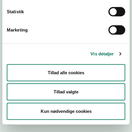
Statistik
Download Smileymærke
Marketing
Detail
Virksomhedstype
Restauranter, kantiner, takeaway, værtshuse m.fl.
Vis detaljer
Branchegruppe
DD.56.10.99 Serveringsvirksomhed - Restauranter m.v.
Tillad alle cookies
Branche
1479723
ID-nummer
Tillad valgte
44887193
CVR-nr
Kun nødvendige cookies
1030427927
P-nr