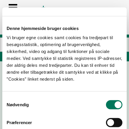
Denne hjemmeside bruger cookies
Vi bruger egne cookies samt cookies fra tredjepart til
besøgsstatistik, optimering af brugervenlighed,
sikkerhed, video og adgang til funktioner på sociale
Søg på adresse, postnummer, by, firmanavn
medier. Ved samtykke til statistik registreres IP-adresser,
der aldrig deles med tredjeparter. Du kan til enhver tid
ændre eller tilbagetrække dit samtykke ved at klikke på
Havblik Gilleleje
”Cookies” linket nederst på siden.
Havnevej 13
3250 Gilleleje
Samtykkevalg
Nødvendig
18-03-26
02-06-25
Præferencer