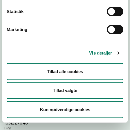
Statistik
Download
Smileymærke
Marketing
Detail
Virksomhedstype
Vis detaljer
Restauranter, kantiner, takeaway, værtshuse m.fl.
Branchegruppe
Tillad alle cookies
DD.56.10.99 Serveringsvirksomhed - Restauranter m.v.
Branche
1480359
Tillad valgte
ID-nummer
45523772
Kun nødvendige cookies
CVR-nr
1031227646
P-nr