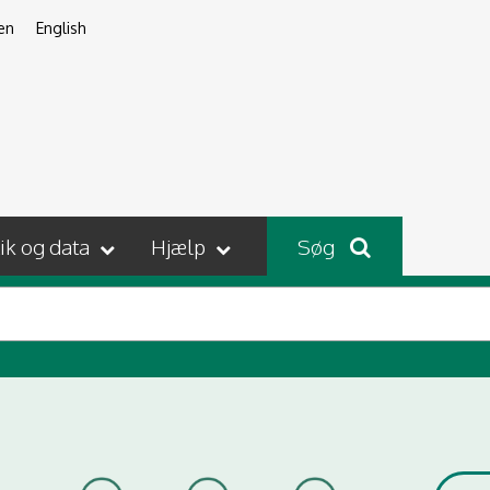
en
English
tik og data
Hjælp
Søg