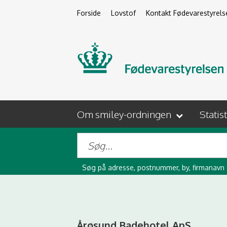
Forside
Lovstof
Kontakt Fødevarestyrels
Om smiley-ordningen
Statis
Søg på adresse, postnummer, by, firmanavn
Årøsund Badehotel ApS