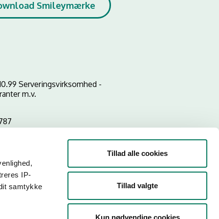
ownload Smileymærke
10.99 Serveringsvirksomhed -
ranter m.v.
8787
Tillad alle cookies
venlighed,
treres IP-
Tillad valgte
 dit samtykke
Kun nødvendige cookies