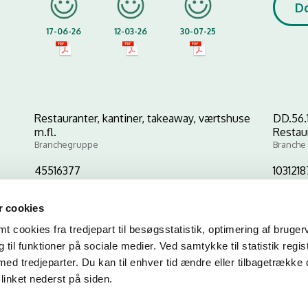
D
17-06-26
12-03-26
30-07-25
Restauranter, kantiner, takeaway, værtshuse
DD.56.
m.fl.
Restau
Branchegruppe
Branche
45516377
103121
CVR-nr
P-nr
 cookies
 cookies fra tredjepart til besøgsstatistik, optimering af bruger
Kopier link til at indsætte på virksomhedens hjemmeside
til funktioner på sociale medier. Ved samtykke til statistik regis
med tredjeparter. Du kan til enhver tid ændre eller tilbagetrække
linket nederst på siden.