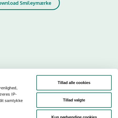
ownload Smileymærke
Tillad alle cookies
venlighed,
treres IP-
Tillad valgte
 dit samtykke
r. Så
Kun nødvendige cookies