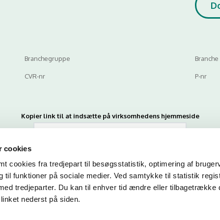
D
Branchegruppe
Branche
CVR-nr
P-nr
Kopier link til at indsætte på virksomhedens hjemmeside
 cookies
 cookies fra tredjepart til besøgsstatistik, optimering af bruger
til funktioner på sociale medier. Ved samtykke til statistik regis
med tredjeparter. Du kan til enhver tid ændre eller tilbagetrække
linket nederst på siden.
n du indtaste din mail og abonnere på denne virksomheds kontrolrapporte
en mail, når der kommer en ny kontrolrapport.