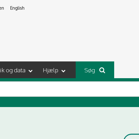
en
English
tik og data
Hjælp
Søg