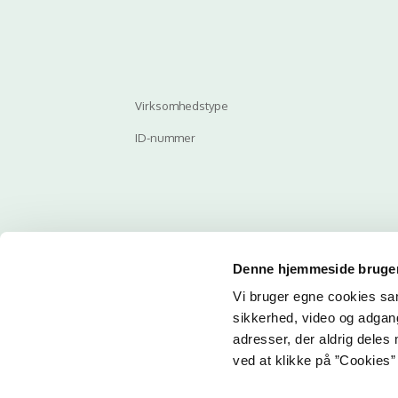
Virksomhedstype
ID-nummer
Denne hjemmeside bruger
Vi bruger egne cookies samt
Email
sikkerhed, video og adgang 
adresser, der aldrig deles 
ved at klikke på ”Cookies” 
Her ka
får du 