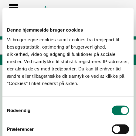
Denne hjemmeside bruger cookies
Vi bruger egne cookies samt cookies fra tredjepart til
besøgsstatistik, optimering af brugervenlighed,
sikkerhed, video og adgang til funktioner på sociale
Søg på adresse, postnummer, by, firmanavn
medier. Ved samtykke til statistik registreres IP-adresser,
der aldrig deles med tredjeparter. Du kan til enhver tid
ændre eller tilbagetrække dit samtykke ved at klikke på
”Cookies” linket nederst på siden.
Samtykkevalg
Nødvendig
Download
Smileymærke
Præferencer