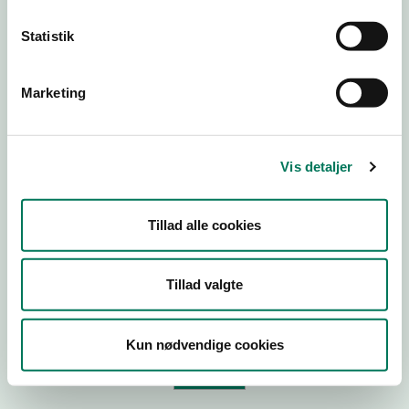
Statistik
Virksomhedstype
Branchegruppe
Marketing
Branche
ID-nummer
Vis detaljer
CVR-nr
P-nr
Tillad alle cookies
Tilføj smiley til dit website
Tillad valgte
Kopier link til at indsætte på virksomhedens hjemmeside
Kun nødvendige cookies