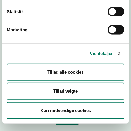
Statistik
Virksomhedstype
Branchegruppe
Marketing
Branche
ID-nummer
Vis detaljer
CVR-nr
P-nr
Tillad alle cookies
Tilføj smiley til dit website
Tillad valgte
Kopier link til at indsætte på virksomhedens hjemmeside
Kun nødvendige cookies