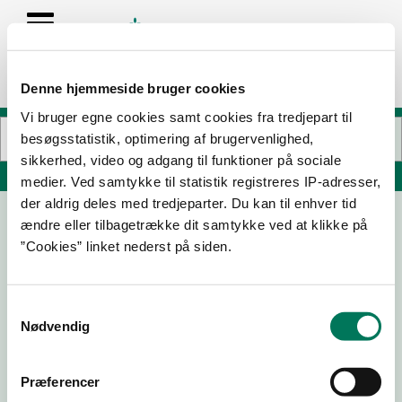
Denne hjemmeside bruger cookies
Vi bruger egne cookies samt cookies fra tredjepart til
besøgsstatistik, optimering af brugervenlighed,
sikkerhed, video og adgang til funktioner på sociale
Søg på adresse, postnummer, by, firmanavn
medier. Ved samtykke til statistik registreres IP-adresser,
der aldrig deles med tredjeparter. Du kan til enhver tid
ændre eller tilbagetrække dit samtykke ved at klikke på
”Cookies” linket nederst på siden.
Samtykkevalg
Nødvendig
Download
Smileymærke
Præferencer