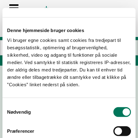
Denne hjemmeside bruger cookies
Vi bruger egne cookies samt cookies fra tredjepart til
besøgsstatistik, optimering af brugervenlighed,
sikkerhed, video og adgang til funktioner på sociale
Søg på adresse, postnummer, by, firmanavn
medier. Ved samtykke til statistik registreres IP-adresser,
der aldrig deles med tredjeparter. Du kan til enhver tid
ændre eller tilbagetrække dit samtykke ved at klikke på
SuperBrugsen Dagligvarer
”Cookies” linket nederst på siden.
Hørretvej 12
8320 Mårslet
Samtykkevalg
Nødvendig
25-01-
28-09-
12-01-23
07-11-22
24
22
Præferencer