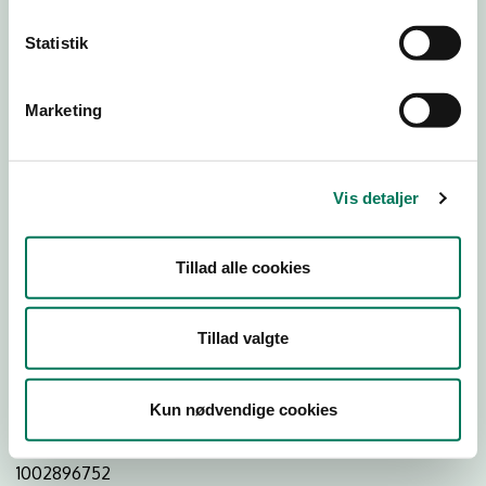
Statistik
Download Smileymærke
Marketing
Detail
Virksomhedstype
Vis detaljer
Dagligvareforretninger
Branchegruppe
Tillad alle cookies
DD.47.10.99 Dagligvareforretning uden/med begrænset
behandling
Branche
Tillad valgte
42920
ID-nummer
Kun nødvendige cookies
10501911
CVR-nr
1002896752