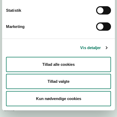
Statistik
Download
Smileymærke
Marketing
Detail
Virksomhedstype
Vis detaljer
Hospitals- og institutionskøkkener
Branchegruppe
Tillad alle cookies
DD.56.29.00 Serveringsvirksomhed -
Institutionskøkkener m.v.
Branche
Tillad valgte
43289
ID-nummer
Kun nødvendige cookies
29189633
CVR-nr