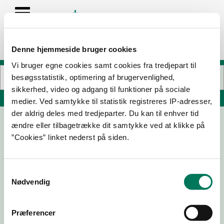
Denne hjemmeside bruger cookies
Vi bruger egne cookies samt cookies fra tredjepart til
besøgsstatistik, optimering af brugervenlighed,
sikkerhed, video og adgang til funktioner på sociale
Søg på adresse, postnummer, by, firmanavn
medier. Ved samtykke til statistik registreres IP-adresser,
der aldrig deles med tredjeparter. Du kan til enhver tid
ændre eller tilbagetrække dit samtykke ved at klikke på
Mølleskolen, kantine
”Cookies” linket nederst på siden.
Skanderborgvej 50
8680 Ry
Samtykkevalg
Nødvendig
03-12-
21-06-
16-08-
11-12-15
24
19
17
Præferencer