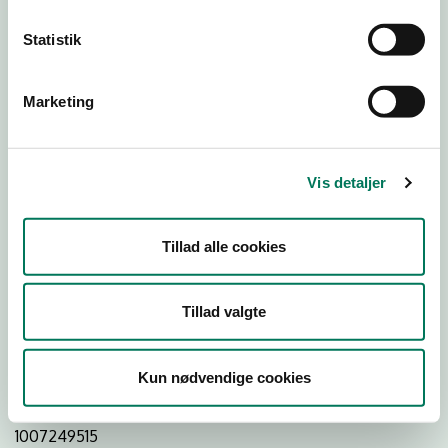
Statistik
Download Smileymærke
Marketing
Detail
Virksomhedstype
Vis detaljer
Delikatesseforretninger og takeaway uden servering
Branchegruppe
Tillad alle cookies
DD.47.20.99 Specialforretning - Delikatesse,
specialiteter m.v. med behandling
Branche
Tillad valgte
44396
ID-nummer
Kun nødvendige cookies
25046021
CVR-nr
1007249515