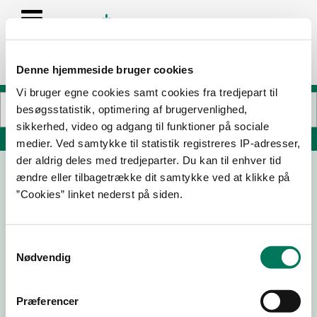
Denne hjemmeside bruger cookies
Vi bruger egne cookies samt cookies fra tredjepart til
besøgsstatistik, optimering af brugervenlighed,
sikkerhed, video og adgang til funktioner på sociale
Søg på adresse, postnummer, by, firmanavn
medier. Ved samtykke til statistik registreres IP-adresser,
der aldrig deles med tredjeparter. Du kan til enhver tid
ændre eller tilbagetrække dit samtykke ved at klikke på
Grand Fromage
”Cookies” linket nederst på siden.
Guldsmedgade 27
8000 Aarhus C
Samtykkevalg
Nødvendig
25-06-
22-10-
12-12-24
11-06-18
25
24
Præferencer