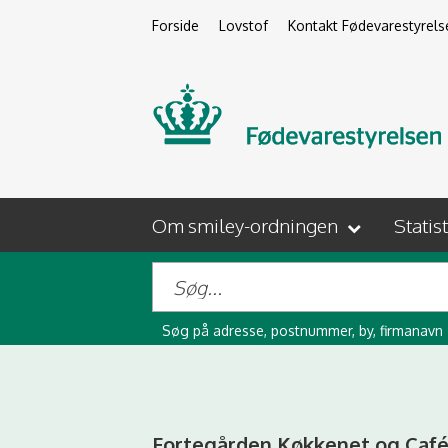
Forside
Lovstof
Kontakt Fødevarestyrels
Om smiley-ordningen
Statis
Søg på adresse, postnummer, by, firmanavn
Fortegården Køkkenet og Caf