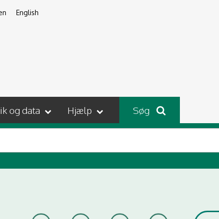
en
English
tik og data
Hjælp
Søg
é