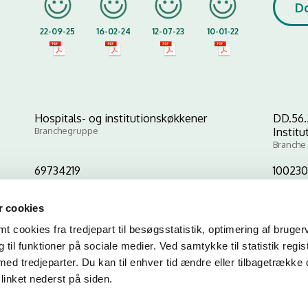
D
22-09-25
16-02-24
12-07-23
10-01-22
Hospitals- og institutionskøkkener
DD.56.
Branchegruppe
Instit
Branche
69734219
10023
CVR-nr
P-nr
 cookies
 cookies fra tredjepart til besøgsstatistik, optimering af bruger
Kopier link til at indsætte på virksomhedens hjemmeside
til funktioner på sociale medier. Ved samtykke til statistik regis
med tredjeparter. Du kan til enhver tid ændre eller tilbagetrække
linket nederst på siden.