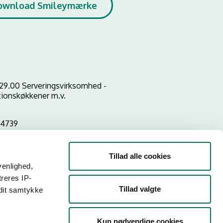
ownload Smileymærke
29.00 Serveringsvirksomhed -
utionskøkkener m.v.
04739
Tillad alle cookies
venlighed,
treres IP-
Tillad valgte
 dit samtykke
Kun nødvendige cookies