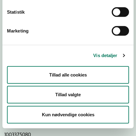
Statistik
Download
Smileymærke
Marketing
Detail
Virksomhedstype
Vis detaljer
Hospitals- og institutionskøkkener
Branchegruppe
Tillad alle cookies
DD.56.29.00 Serveringsvirksomhed -
Institutionskøkkener m.v.
Branche
Tillad valgte
507080
ID-nummer
Kun nødvendige cookies
29189420
CVR-nr
1003375080