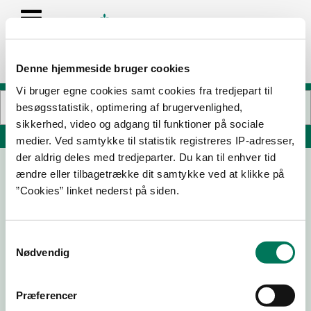
Denne hjemmeside bruger cookies
Vi bruger egne cookies samt cookies fra tredjepart til
besøgsstatistik, optimering af brugervenlighed,
sikkerhed, video og adgang til funktioner på sociale
Søg på adresse, postnummer, by, firmanavn
medier. Ved samtykke til statistik registreres IP-adresser,
der aldrig deles med tredjeparter. Du kan til enhver tid
ændre eller tilbagetrække dit samtykke ved at klikke på
Boenhed - Violen - Gruppe 3
”Cookies” linket nederst på siden.
Studievej 19
9400 Nørresundby
Samtykkevalg
Nødvendig
15-01-25
18-11-24
17-11-20
16-01-19
Præferencer