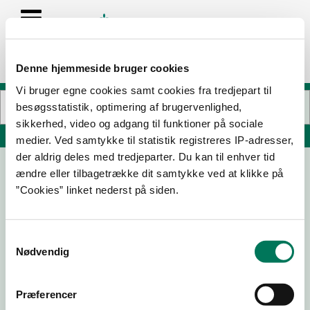
Denne hjemmeside bruger cookies
Vi bruger egne cookies samt cookies fra tredjepart til
besøgsstatistik, optimering af brugervenlighed,
sikkerhed, video og adgang til funktioner på sociale
Søg på adresse, postnummer, by, firmanavn
medier. Ved samtykke til statistik registreres IP-adresser,
der aldrig deles med tredjeparter. Du kan til enhver tid
ændre eller tilbagetrække dit samtykke ved at klikke på
Café Vivaldi Is pavillon
”Cookies” linket nederst på siden.
Ved broen 2 A
4736 Karrebæksminde
Samtykkevalg
Nødvendig
04-07-
26-06-
09-08-
06-07-
25
20
19
18
Præferencer