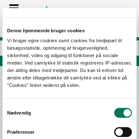
Denne hjemmeside bruger cookies
Vi bruger egne cookies samt cookies fra tredjepart til
besøgsstatistik, optimering af brugervenlighed,
sikkerhed, video og adgang til funktioner på sociale
Søg på adresse, postnummer, by, firmanavn
medier. Ved samtykke til statistik registreres IP-adresser,
der aldrig deles med tredjeparter. Du kan til enhver tid
ændre eller tilbagetrække dit samtykke ved at klikke på
Fuglsangsø centeret Eget køkken B3
”Cookies” linket nederst på siden.
Fuglsang Toft 4
7400 Herning
Samtykkevalg
Nødvendig
11-04-
19-04-
20-01-
18-01-17
24
18
16
Præferencer