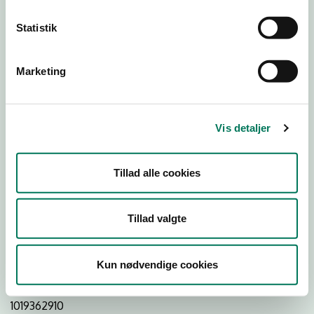
Statistik
Download Smileymærke
Marketing
Detail
Virksomhedstype
Vis detaljer
Hospitals- og institutionskøkkener
Branchegruppe
Tillad alle cookies
DD.56.29.00 Serveringsvirksomhed -
Institutionskøkkener m.v.
Branche
Tillad valgte
550337
ID-nummer
Kun nødvendige cookies
29189919
CVR-nr
1019362910