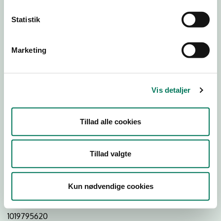
Statistik
Download
Smileymærke
Marketing
Detail
Virksomhedstype
Vis detaljer
Bagere og bagerafdelinger
Branchegruppe
Tillad alle cookies
DD.10.71.20 Specialforretning - Bager m.v.
Branche
Tillad valgte
552914
ID-nummer
Kun nødvendige cookies
21061883
CVR-nr
1019795620