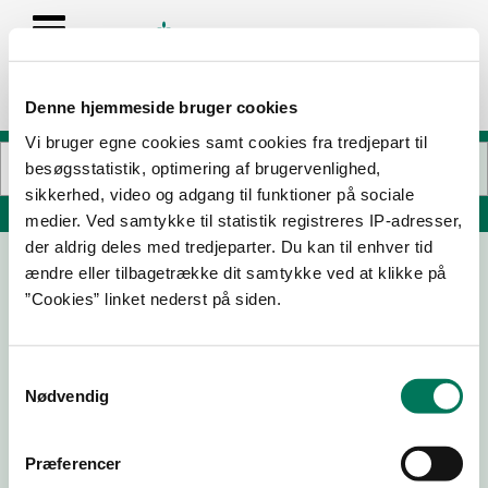
Denne hjemmeside bruger cookies
Vi bruger egne cookies samt cookies fra tredjepart til
besøgsstatistik, optimering af brugervenlighed,
sikkerhed, video og adgang til funktioner på sociale
Søg på adresse, postnummer, by, firmanavn
medier. Ved samtykke til statistik registreres IP-adresser,
der aldrig deles med tredjeparter. Du kan til enhver tid
ændre eller tilbagetrække dit samtykke ved at klikke på
Bodenhoffs Bageri
”Cookies” linket nederst på siden.
Matthæusgade 50 St
1666 København V
Samtykkevalg
Nødvendig
09-10-
17-03-
26-09-
10-06-
25
25
24
24
Præferencer