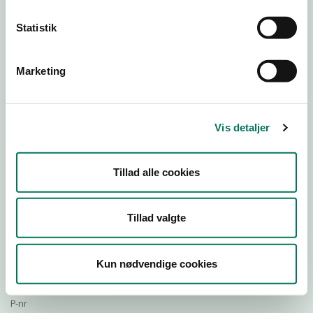
Statistik
Download Smileymærke
Marketing
Detail
Virksomhedstype
Vis detaljer
Restauranter, kantiner, takeaway, værtshuse m.fl.
Branchegruppe
Tillad alle cookies
DD.56.10.99 Serveringsvirksomhed - Restauranter m.v.
Branche
563909
Tillad valgte
ID-nummer
35389032
Kun nødvendige cookies
CVR-nr
1018599623
P-nr