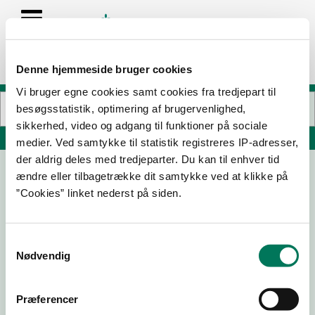
Denne hjemmeside bruger cookies
Vi bruger egne cookies samt cookies fra tredjepart til
besøgsstatistik, optimering af brugervenlighed,
sikkerhed, video og adgang til funktioner på sociale
Søg på adresse, postnummer, by, firmanavn
medier. Ved samtykke til statistik registreres IP-adresser,
der aldrig deles med tredjeparter. Du kan til enhver tid
ændre eller tilbagetrække dit samtykke ved at klikke på
RESTAURANT GILLELEJE HAVN A/S
”Cookies” linket nederst på siden.
Havnevej 14
3250 Gilleleje
Samtykkevalg
Nødvendig
18-03-
28-10-
25-05-
17-03-23
26
24
21
Præferencer