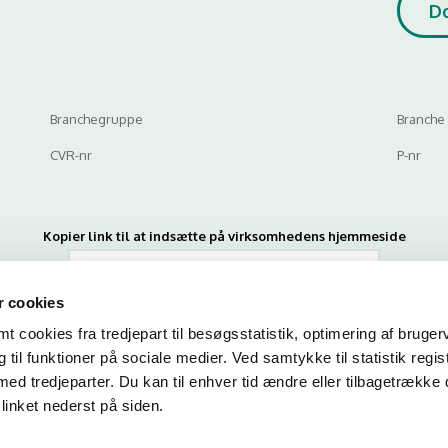
D
Branchegruppe
Branche
CVR-nr
P-nr
Kopier link til at indsætte på virksomhedens hjemmeside
 cookies
 cookies fra tredjepart til besøgsstatistik, optimering af bruger
til funktioner på sociale medier. Ved samtykke til statistik regis
med tredjeparter. Du kan til enhver tid ændre eller tilbagetrække
linket nederst på siden.
n du indtaste din mail og abonnere på denne virksomheds kontrolrapporte
en mail, når der kommer en ny kontrolrapport.