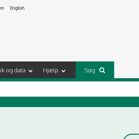
en
English
tik og data
Hjælp
Søg