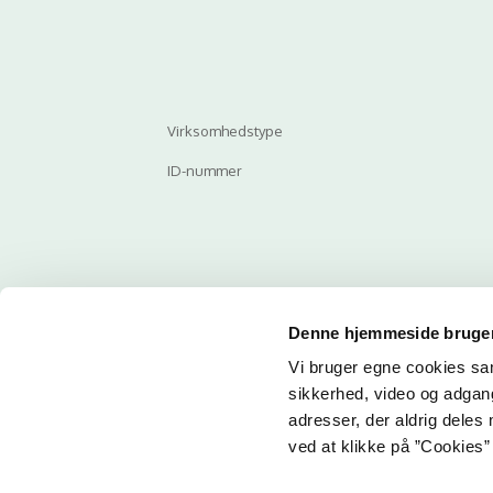
Virksomhedstype
ID-nummer
Denne hjemmeside bruger
Vi bruger egne cookies samt
Email
sikkerhed, video og adgang 
adresser, der aldrig deles 
ved at klikke på ”Cookies” 
Her ka
får du 