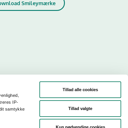
ownload Smileymærke
Tillad alle cookies
venlighed,
treres IP-
Tillad valgte
 dit samtykke
r. Så
Kun nødvendige cookies