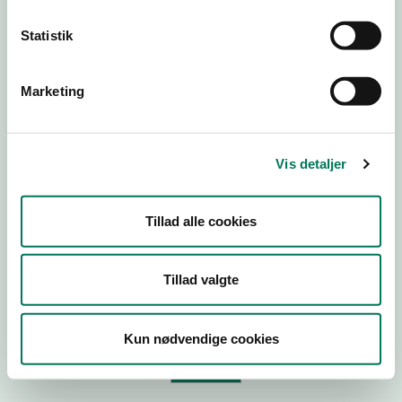
Statistik
Virksomhedstype
Branchegruppe
Marketing
Branche
ID-nummer
Vis detaljer
CVR-nr
P-nr
Tillad alle cookies
Tilføj smiley til dit website
Tillad valgte
Kopier link til at indsætte på virksomhedens hjemmeside
Kun nødvendige cookies