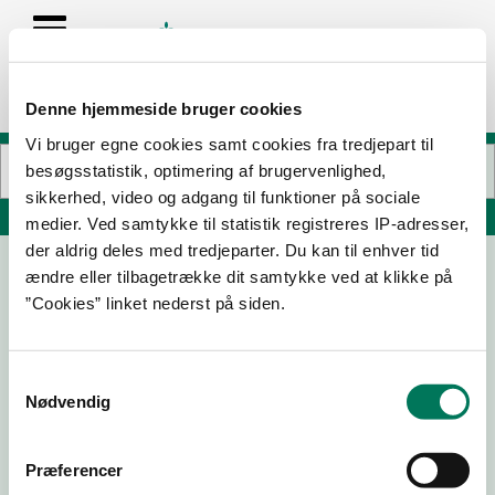
Denne hjemmeside bruger cookies
Vi bruger egne cookies samt cookies fra tredjepart til
besøgsstatistik, optimering af brugervenlighed,
sikkerhed, video og adgang til funktioner på sociale
Søg på adresse, postnummer, by, firmanavn
medier. Ved samtykke til statistik registreres IP-adresser,
der aldrig deles med tredjeparter. Du kan til enhver tid
ændre eller tilbagetrække dit samtykke ved at klikke på
”Cookies” linket nederst på siden.
Samtykkevalg
Nødvendig
Download
Smileymærke
Præferencer