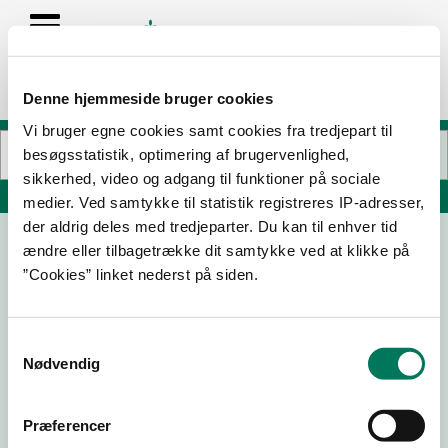
Denne hjemmeside bruger cookies
Vi bruger egne cookies samt cookies fra tredjepart til
besøgsstatistik, optimering af brugervenlighed,
sikkerhed, video og adgang til funktioner på sociale
Søg på adresse, postnummer, by, firmanavn
medier. Ved samtykke til statistik registreres IP-adresser,
der aldrig deles med tredjeparter. Du kan til enhver tid
ændre eller tilbagetrække dit samtykke ved at klikke på
Millarco International A/S
”Cookies” linket nederst på siden.
Rokhøj 26
8520 Lystrup
Samtykkevalg
Nødvendig
19-08-
29-10-
29-11-23
12-10-22
Præferencer
25
24