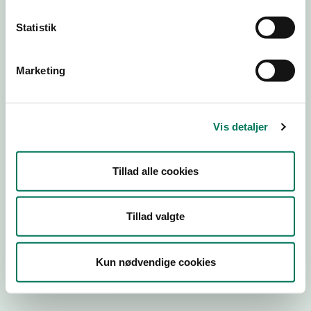
Statistik
Engros
Marketing
Virksomhedstype
Emballagevirksomheder m.fl.
Branchegruppe
Vis detaljer
EE.46.40.99 Markedsføring af
fødevarekontaktmaterialer, engros
Branche
Tillad alle cookies
575833
ID-nummer
Tillad valgte
10280087
CVR-nr
Kun nødvendige cookies
1000048800
P-nr