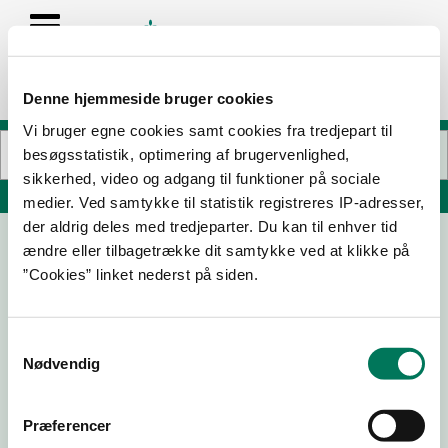
Denne hjemmeside bruger cookies
Vi bruger egne cookies samt cookies fra tredjepart til
besøgsstatistik, optimering af brugervenlighed,
sikkerhed, video og adgang til funktioner på sociale
Søg på adresse, postnummer, by, firmanavn
medier. Ved samtykke til statistik registreres IP-adresser,
der aldrig deles med tredjeparter. Du kan til enhver tid
ændre eller tilbagetrække dit samtykke ved at klikke på
”Cookies” linket nederst på siden.
Samtykkevalg
Nødvendig
Download
Smileymærke
Præferencer