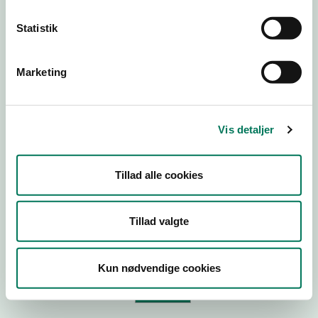
Statistik
Virksomhedstype
Branchegruppe
Marketing
Branche
ID-nummer
Vis detaljer
CVR-nr
P-nr
Tillad alle cookies
Tilføj smiley til dit website
Tillad valgte
Kopier link til at indsætte på virksomhedens hjemmeside
Kun nødvendige cookies