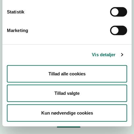
Statistik
Virksomhedstype
Branchegruppe
Marketing
Branche
ID-nummer
Vis detaljer
CVR-nr
P-nr
Tillad alle cookies
Tilføj smiley til dit website
Tillad valgte
Kopier link til at indsætte på virksomhedens hjemmeside
Kun nødvendige cookies