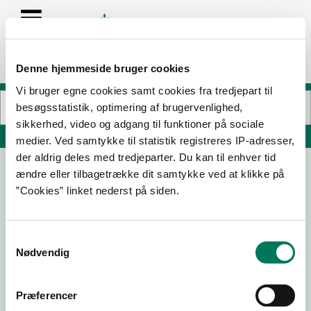
Denne hjemmeside bruger cookies
Vi bruger egne cookies samt cookies fra tredjepart til
besøgsstatistik, optimering af brugervenlighed,
sikkerhed, video og adgang til funktioner på sociale
Søg på adresse, postnummer, by, firmanavn
medier. Ved samtykke til statistik registreres IP-adresser,
der aldrig deles med tredjeparter. Du kan til enhver tid
ændre eller tilbagetrække dit samtykke ved at klikke på
”Cookies” linket nederst på siden.
Samtykkevalg
Nødvendig
Download
Smileymærke
Præferencer