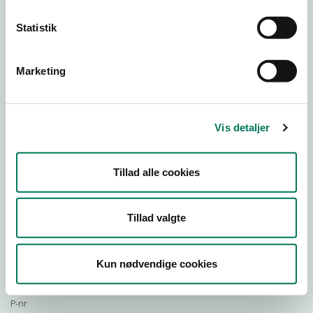
Statistik
Download Smileymærke
Marketing
Detail
Virksomhedstype
Vis detaljer
Restauranter, kantiner, takeaway, værtshuse m.fl.
Branchegruppe
Tillad alle cookies
DD.56.10.99 Serveringsvirksomhed - Restauranter m.v.
Branche
673172
Tillad valgte
ID-nummer
28964684
Kun nødvendige cookies
CVR-nr
1017925284
P-nr