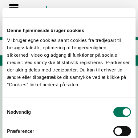
Denne hjemmeside bruger cookies
Vi bruger egne cookies samt cookies fra tredjepart til
besøgsstatistik, optimering af brugervenlighed,
sikkerhed, video og adgang til funktioner på sociale
Søg på adresse, postnummer, by, firmanavn
medier. Ved samtykke til statistik registreres IP-adresser,
der aldrig deles med tredjeparter. Du kan til enhver tid
ændre eller tilbagetrække dit samtykke ved at klikke på
Nadias Sandwich
”Cookies” linket nederst på siden.
Reberbansgade 12 B
9000 Aalborg
Samtykkevalg
Nødvendig
22-04-
13-01-25
26-11-24
25-10-23
26
Præferencer