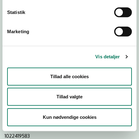
Statistik
Download
Smileymærke
Marketing
Detail
Virksomhedstype
Vis detaljer
Restauranter, kantiner, takeaway, værtshuse m.fl.
Branchegruppe
Tillad alle cookies
DD.56.10.99 Serveringsvirksomhed - Restauranter m.v.
Branche
Tillad valgte
708213
ID-nummer
Kun nødvendige cookies
38619179
CVR-nr
1022419583