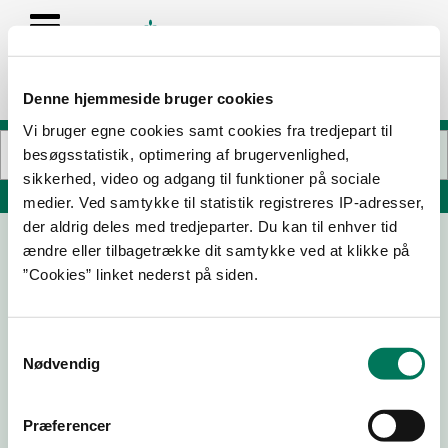
Denne hjemmeside bruger cookies
Vi bruger egne cookies samt cookies fra tredjepart til
besøgsstatistik, optimering af brugervenlighed,
sikkerhed, video og adgang til funktioner på sociale
Søg på adresse, postnummer, by, firmanavn
medier. Ved samtykke til statistik registreres IP-adresser,
der aldrig deles med tredjeparter. Du kan til enhver tid
ændre eller tilbagetrække dit samtykke ved at klikke på
Bække Kro v. Zannie Nielsen
”Cookies” linket nederst på siden.
Søndergade 2
6622 Bække
Samtykkevalg
Nødvendig
15-08-
07-09-
26-10-
11-07-23
24
22
19
Præferencer