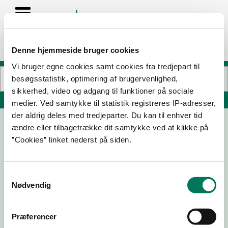
Denne hjemmeside bruger cookies
Vi bruger egne cookies samt cookies fra tredjepart til
besøgsstatistik, optimering af brugervenlighed,
sikkerhed, video og adgang til funktioner på sociale
Søg på adresse, postnummer, by, firmanavn
medier. Ved samtykke til statistik registreres IP-adresser,
der aldrig deles med tredjeparter. Du kan til enhver tid
ændre eller tilbagetrække dit samtykke ved at klikke på
Storms Pakhus - Vin og Gin
”Cookies” linket nederst på siden.
Seebladsgade 21B
5000 Odense C
Samtykkevalg
Nødvendig
22-02-
16-02-
14-02-
03-11-23
24
23
23
Præferencer