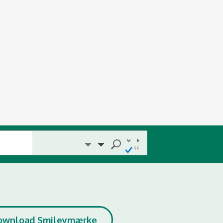
ownload Smileymærke