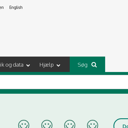
en
English
tik og data
Hjælp
Søg
D