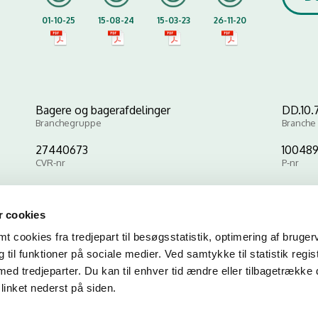
01-10-25
15-08-24
15-03-23
26-11-20
Bagere og bagerafdelinger
DD.10.7
Branchegruppe
Branche
27440673
100489
CVR-nr
P-nr
 cookies
Kopier link til at indsætte på virksomhedens hjemmeside
 cookies fra tredjepart til besøgsstatistik, optimering af bruger
til funktioner på sociale medier. Ved samtykke til statistik regis
med tredjeparter. Du kan til enhver tid ændre eller tilbagetrække
linket nederst på siden.