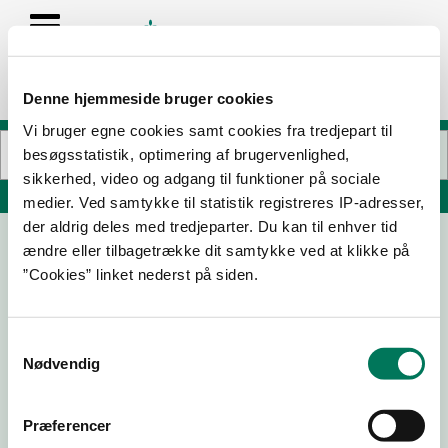
Denne hjemmeside bruger cookies
Vi bruger egne cookies samt cookies fra tredjepart til
besøgsstatistik, optimering af brugervenlighed,
sikkerhed, video og adgang til funktioner på sociale
Søg på adresse, postnummer, by, firmanavn
medier. Ved samtykke til statistik registreres IP-adresser,
der aldrig deles med tredjeparter. Du kan til enhver tid
ændre eller tilbagetrække dit samtykke ved at klikke på
SuperBrugsen Delikatessen
”Cookies” linket nederst på siden.
Fredensgade 1
7323 Give
Samtykkevalg
Nødvendig
09-01-
16-02-
21-09-
17-06-
25
24
22
22
Præferencer