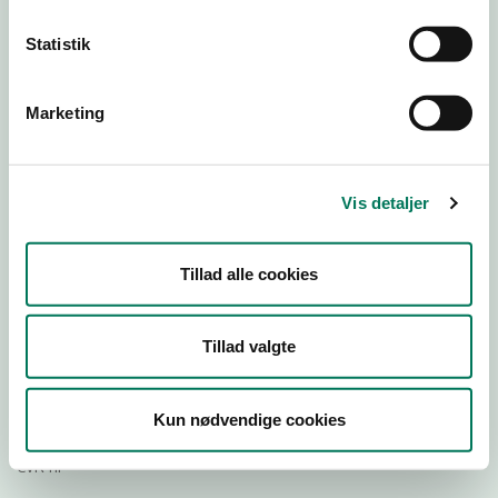
Statistik
Download
Smileymærke
Marketing
Detail
Virksomhedstype
Vis detaljer
Delikatesseforretninger og takeaway uden servering
Branchegruppe
Tillad alle cookies
DD.47.20.99 Specialforretning - Delikatesse,
specialiteter m.v. med behandling
Branche
Tillad valgte
72333
ID-nummer
Kun nødvendige cookies
31056411
CVR-nr