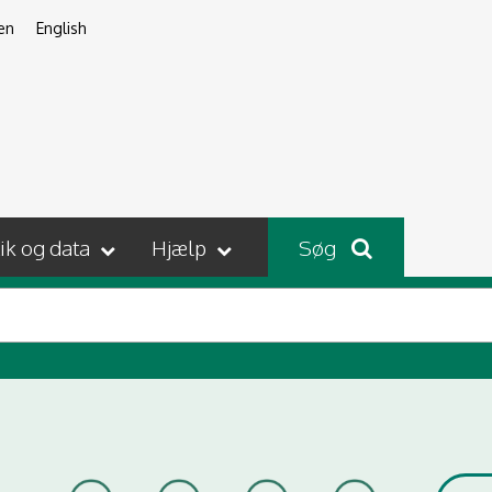
en
English
tik og data
Hjælp
Søg