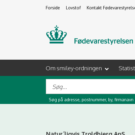
Forside
Lovstof
Kontakt Fødevarestyrels
Om smiley-ordningen
Statis
Søg på adresse, postnummer, by, firmanavn
Natur´ligvis Troldbjerg ApS