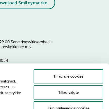
ownload Smileymærke
29.00 Serveringsvirksomhed -
utionskøkkener m.v.
4054
Tillad alle cookies
venlighed,
treres IP-
Tillad valgte
 dit samtykke
Kun nødvendige cookies