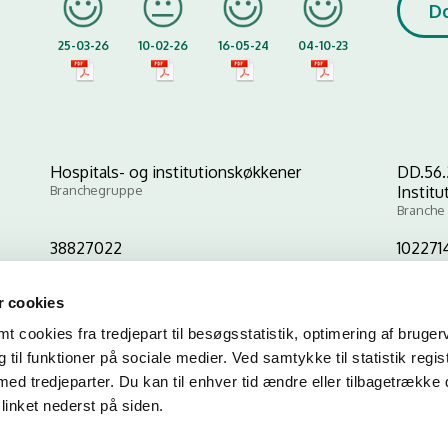
D
25-03-26
10-02-26
16-05-24
04-10-23
Hospitals- og institutionskøkkener
DD.56.
Branchegruppe
Instit
Branche
38827022
102271
CVR-nr
P-nr
 cookies
 cookies fra tredjepart til besøgsstatistik, optimering af bruger
Kopier link til at indsætte på virksomhedens hjemmeside
til funktioner på sociale medier. Ved samtykke til statistik regis
med tredjeparter. Du kan til enhver tid ændre eller tilbagetrække
linket nederst på siden.