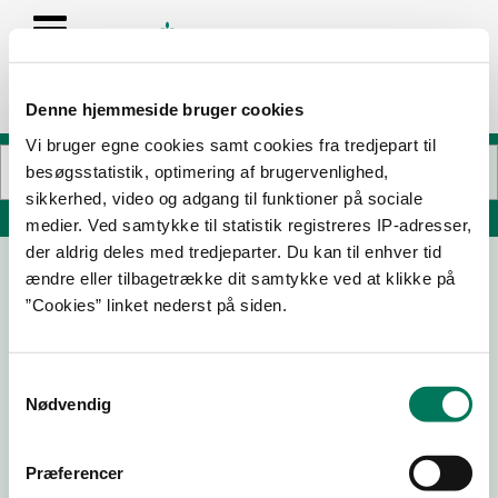
Denne hjemmeside bruger cookies
Vi bruger egne cookies samt cookies fra tredjepart til
besøgsstatistik, optimering af brugervenlighed,
sikkerhed, video og adgang til funktioner på sociale
Søg på adresse, postnummer, by, firmanavn
medier. Ved samtykke til statistik registreres IP-adresser,
der aldrig deles med tredjeparter. Du kan til enhver tid
ændre eller tilbagetrække dit samtykke ved at klikke på
Louisekroen I/S
”Cookies” linket nederst på siden.
Bølshavn 22
3740 Svaneke
Samtykkevalg
Nødvendig
21-06-
10-07-
09-05-
01-10-21
23
19
18
Præferencer