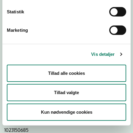
Statistik
Download
Smileymærke
Marketing
Detail
Virksomhedstype
Vis detaljer
Restauranter, kantiner, takeaway, værtshuse m.fl.
Branchegruppe
Tillad alle cookies
DD.56.10.99 Serveringsvirksomhed - Restauranter m.v.
Branche
Tillad valgte
738570
ID-nummer
Kun nødvendige cookies
39168928
CVR-nr
1023150685