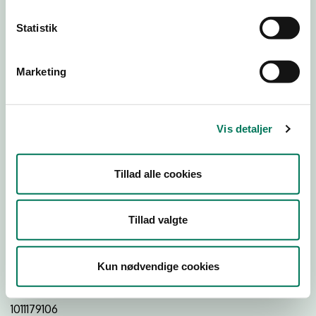
Statistik
Download
Smileymærke
Marketing
Detail
Virksomhedstype
Vis detaljer
Restauranter, kantiner, takeaway, værtshuse m.fl.
Branchegruppe
Tillad alle cookies
DD.56.10.99 Serveringsvirksomhed - Restauranter m.v.
Branche
Tillad valgte
750846
ID-nummer
Kun nødvendige cookies
25191609
CVR-nr
1011179106