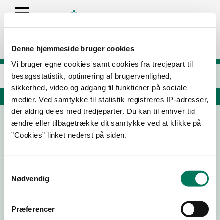
Denne hjemmeside bruger cookies
Vi bruger egne cookies samt cookies fra tredjepart til
besøgsstatistik, optimering af brugervenlighed,
sikkerhed, video og adgang til funktioner på sociale
Søg på adresse, postnummer, by, firmanavn
medier. Ved samtykke til statistik registreres IP-adresser,
der aldrig deles med tredjeparter. Du kan til enhver tid
ændre eller tilbagetrække dit samtykke ved at klikke på
Metin's Grill v/Perihan Pøhrenk
”Cookies” linket nederst på siden.
Edwin Rahrs Vej 32
8220 Brabrand
Samtykkevalg
Nødvendig
18-06-
25-04-
04-03-
30-11-22
25
25
21
Præferencer