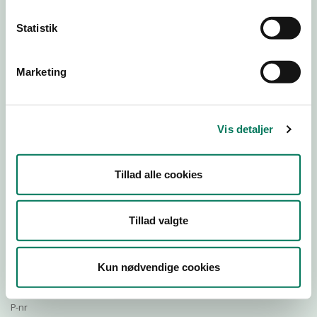
Statistik
Download Smileymærke
Marketing
Detail
Virksomhedstype
Vis detaljer
Restauranter, kantiner, takeaway, værtshuse m.fl.
Branchegruppe
Tillad alle cookies
DD.56.10.99 Serveringsvirksomhed - Restauranter m.v.
Branche
772685
Tillad valgte
ID-nummer
39483726
Kun nødvendige cookies
CVR-nr
1023524690
P-nr