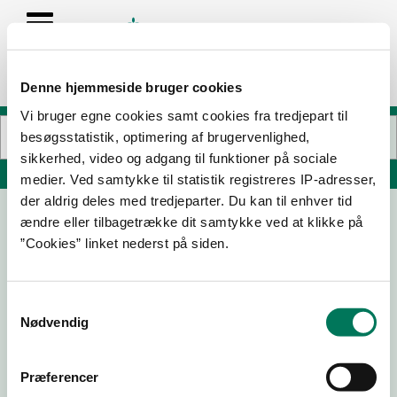
Denne hjemmeside bruger cookies
Vi bruger egne cookies samt cookies fra tredjepart til
besøgsstatistik, optimering af brugervenlighed,
sikkerhed, video og adgang til funktioner på sociale
Søg på adresse, postnummer, by, firmanavn
medier. Ved samtykke til statistik registreres IP-adresser,
der aldrig deles med tredjeparter. Du kan til enhver tid
ændre eller tilbagetrække dit samtykke ved at klikke på
Restaurant Olive
”Cookies” linket nederst på siden.
Kaløgade 1
8000 Aarhus C
Samtykkevalg
Nødvendig
30-09-
16-06-
04-12-
21-11-24
25
21
19
Præferencer