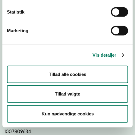
Statistik
Download Smileymærke
Marketing
Detail
Virksomhedstype
Vis detaljer
Hospitals- og institutionskøkkener
Branchegruppe
Tillad alle cookies
DD.56.29.00 Serveringsvirksomhed -
Institutionskøkkener m.v.
Branche
Tillad valgte
775633
ID-nummer
Kun nødvendige cookies
25527976
CVR-nr
1007809634