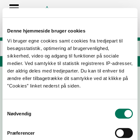
Denne hjemmeside bruger cookies
Vi bruger egne cookies samt cookies fra tredjepart til
besøgsstatistik, optimering af brugervenlighed,
sikkerhed, video og adgang til funktioner på sociale
Søg på adresse, postnummer, by, firmanavn
medier. Ved samtykke til statistik registreres IP-adresser,
der aldrig deles med tredjeparter. Du kan til enhver tid
ændre eller tilbagetrække dit samtykke ved at klikke på
Børnehus Troldhøj
”Cookies” linket nederst på siden.
Bjørnemosevej 80
5260 Odense S
Samtykkevalg
Nødvendig
06-03-
25-08-
29-08-
02-11-22
26
25
24
Præferencer